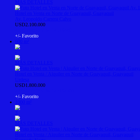
MÁS DETALLES
Hotel en Venta en Norte de Guayaquil, Guayaquil
Av. Leopoldo Carrera Calvo
USD2.100.000
4109588::PSV-M-145194495
+/- Favorito
600 m²
-
MÁS DETALLES
Hotel en Venta / Alquiler en Norte de Guayaquil, Guayaquil
Urdesa
USD1.800.000
4233227::PSV-M-145194506
+/- Favorito
1000 m²
3
MÁS DETALLES
Hotel en Venta / Alquiler en Norte de Guayaquil, Guayaquil