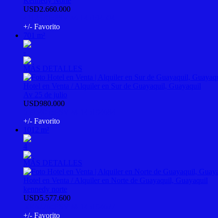
Kennedy Norte
USD2.660.000
4112370::PSV-M-145194504
+/- Favorito
701 m²
-
MÁS DETALLES
Hotel en Venta / Alquiler en Sur de Guayaquil, Guayaquil
Av 25 de julio
USD980.000
6595405::PSV-M-145194684
+/- Favorito
1012 m²
4
MÁS DETALLES
Hotel en Venta / Alquiler en Norte de Guayaquil, Guayaquil
kennedy norte
USD5.577.600
5046226::PSV-M-145194677
+/- Favorito