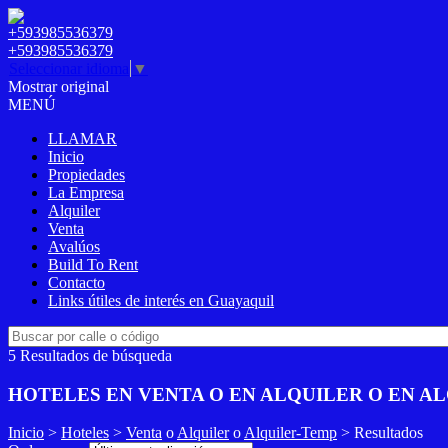
+593985536379
+593985536379
Seleccionar idioma
▼
Mostrar original
MENÚ
LLAMAR
Inicio
Propiedades
La Empresa
Alquiler
Venta
Avalúos
Build To Rent
Contacto
Links útiles de interés en Guayaquil
5 Resultados de búsqueda
HOTELES EN VENTA O EN ALQUILER O EN A
Inicio
>
Hoteles
>
Venta
o
Alquiler
o
Alquiler-Temp
> Resultados