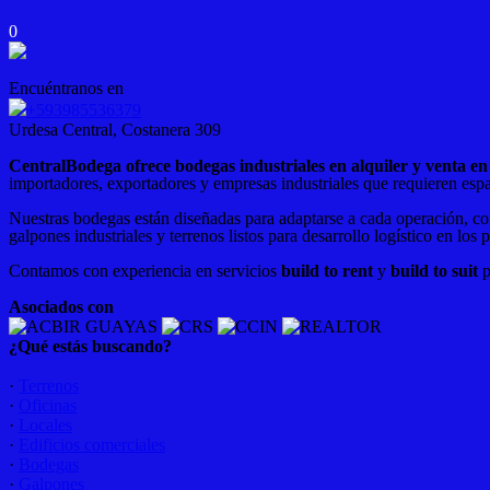
0
Encuéntranos en
+593985536379
Urdesa Central, Costanera 309
CentralBodega ofrece bodegas industriales en alquiler y venta 
importadores, exportadores y empresas industriales que requieren espa
Nuestras bodegas están diseñadas para adaptarse a cada operación, co
galpones industriales y terrenos listos para desarrollo logístico en los 
Contamos con experiencia en servicios
build to rent
y
build to suit
p
Asociados con
¿Qué estás buscando?
·
Terrenos
·
Oficinas
·
Locales
·
Edificios comerciales
·
Bodegas
·
Galpones