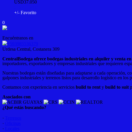
USD37.050
CIS7516482
+/- Favorito
0
Encuéntranos en
+593985536379
Urdesa Central, Costanera 309
CentralBodega ofrece bodegas industriales en alquiler y venta 
importadores, exportadores y empresas industriales que requieren espa
Nuestras bodegas están diseñadas para adaptarse a cada operación, co
galpones industriales y terrenos listos para desarrollo logístico en los 
Contamos con experiencia en servicios
build to rent
y
build to suit
p
Asociados con
¿Qué estás buscando?
·
Terrenos
·
Oficinas
·
Locales