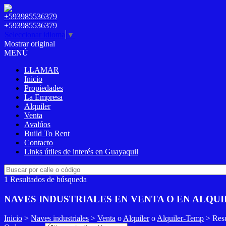
+593985536379
+593985536379
Seleccionar idioma
▼
Mostrar original
MENÚ
LLAMAR
Inicio
Propiedades
La Empresa
Alquiler
Venta
Avalúos
Build To Rent
Contacto
Links útiles de interés en Guayaquil
1 Resultados de búsqueda
NAVES INDUSTRIALES EN VENTA O EN ALQU
Inicio
>
Naves industriales
>
Venta
o
Alquiler
o
Alquiler-Temp
> Resu