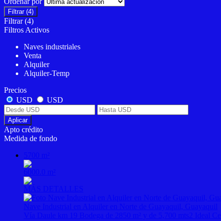
Ordenar por
Filtrar
(4)
Filtrar
(4)
Filtros Activos
Naves industriales
Venta
Alquiler
Alquiler-Temp
Precios
USD
USD
Aplicar
Apto crédito
Medida de fondo
5700 m²
6000.0 m²
MÁS DETALLES
Nave Industrial en Alquiler en Norte de Guayaquil, Guayaquil
Vía Daule km 19 Bodega de 2850 m² y de 5,700 mts2 Ideal Cen