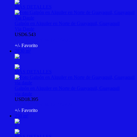
MÁS DETALLES
Galpón en Alquiler en Norte de Guayaquil, Guayaquil
Via Daule
USD6.543
4570583::PSV-M-145194601
+/- Favorito
2830 m²
-
MÁS DETALLES
Galpón en Alquiler en Norte de Guayaquil, Guayaquil
via daule
USD18.395
4417839::PSV-M-145194824
+/- Favorito
250 m²
1
MÁS DETALLES