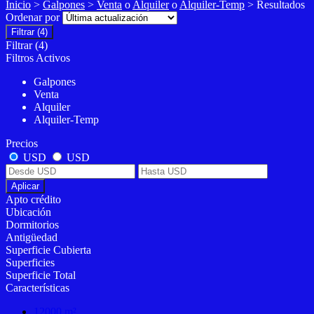
Inicio
>
Galpones
>
Venta
o
Alquiler
o
Alquiler-Temp
> Resultados
Ordenar por
Filtrar
(4)
Filtrar
(4)
Filtros Activos
Galpones
Venta
Alquiler
Alquiler-Temp
Precios
USD
USD
Aplicar
Apto crédito
Ubicación
Dormitorios
Antigüedad
Superficie Cubierta
Superficies
Superficie Total
Características
12000 m²