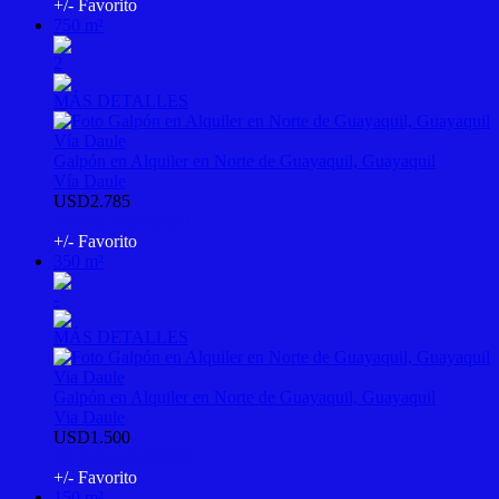
+/- Favorito
750 m²
2
MÁS DETALLES
Galpón en Alquiler en Norte de Guayaquil, Guayaquil
Vía Daule
USD2.785
PSV-M-142363601
+/- Favorito
350 m²
-
MÁS DETALLES
Galpón en Alquiler en Norte de Guayaquil, Guayaquil
Via Daule
USD1.500
PSV-M-144456909
+/- Favorito
150 m²