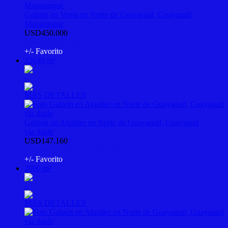
Galpón en Venta en Norte de Guayaquil, Guayaquil
Mapasingue
USD450.000
PSV-M-61327626
+/- Favorito
22640 m²
-
MÁS DETALLES
Galpón en Alquiler en Norte de Guayaquil, Guayaquil
via daule
USD147.160
4505692::PSV-M-145194539
+/- Favorito
2000 m²
-
MÁS DETALLES