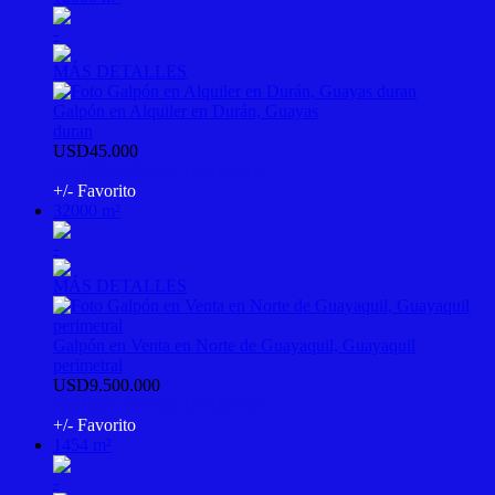
-
MÁS DETALLES
Galpón en Alquiler en Durán, Guayas
duran
USD45.000
3251982::PSV-M-145194418
+/- Favorito
32000 m²
-
MÁS DETALLES
Galpón en Venta en Norte de Guayaquil, Guayaquil
perimetral
USD9.500.000
3251527::PSV-M-145194412
+/- Favorito
1454 m²
-