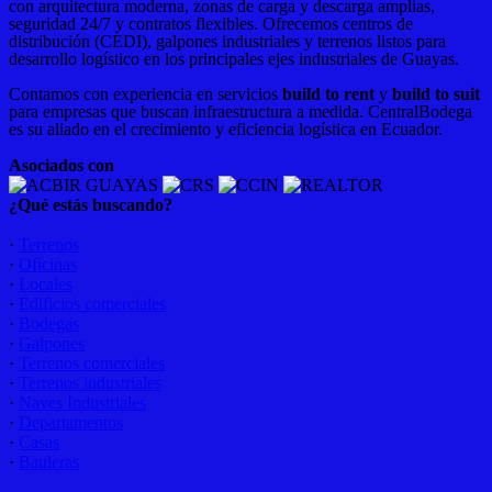
con arquitectura moderna, zonas de carga y descarga amplias,
seguridad 24/7 y contratos flexibles. Ofrecemos centros de
distribución (CEDI), galpones industriales y terrenos listos para
desarrollo logístico en los principales ejes industriales de Guayas.
Contamos con experiencia en servicios
build to rent
y
build to suit
para empresas que buscan infraestructura a medida. CentralBodega
es su aliado en el crecimiento y eficiencia logística en Ecuador.
Asociados con
¿Qué estás buscando?
·
Terrenos
·
Oficinas
·
Locales
·
Edificios comerciales
·
Bodegas
·
Galpones
·
Terrenos comerciales
·
Terrenos industriales
·
Naves Industriales
·
Departamentos
·
Casas
·
Bauleras