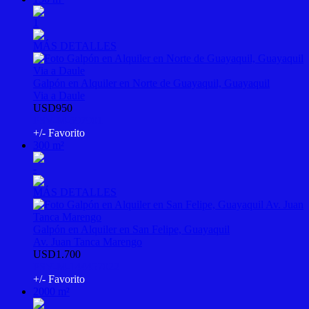
1
MÁS DETALLES
Galpón en Alquiler en Norte de Guayaquil, Guayaquil
Via a Daule
USD950
PSV-M-597901
+/- Favorito
300 m²
-
MÁS DETALLES
Galpón en Alquiler en San Felipe, Guayaquil
Av. Juan Tanca Marengo
USD1.700
PSV-M-144457022
+/- Favorito
2000 m²