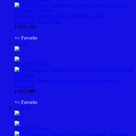
Galpón en Alquiler en Norte de Durán, Durán
VIA DURAN TAMBO
USD1.250
PSV-M-53364583
+/- Favorito
800 m²
1
MÁS DETALLES
Galpón en Alquiler en Norte de Guayaquil, Guayaquil
Vía Daule
USD2.880
PSV-M-63652250
+/- Favorito
1200 m²
5
MÁS DETALLES