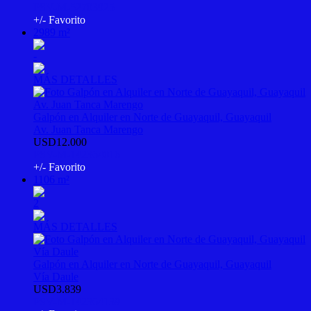
PSV-M-52703925
+/- Favorito
2989 m²
-
MÁS DETALLES
Galpón en Alquiler en Norte de Guayaquil, Guayaquil
Av. Juan Tanca Marengo
USD12.000
PSV-M-142364016
+/- Favorito
1106 m²
2
MÁS DETALLES
Galpón en Alquiler en Norte de Guayaquil, Guayaquil
Vía Daule
USD3.839
PSV-M-142364139