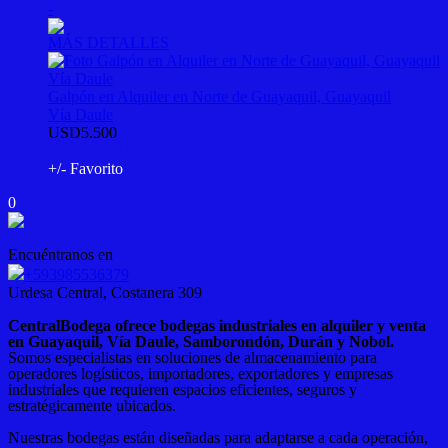
-
MÁS DETALLES
Galpón en Alquiler en Norte de Guayaquil, Guayaquil
Vía Daule
USD5.500
PSV-M-64197959
+/- Favorito
0
Encuéntranos en
+593985536379
Urdesa Central, Costanera 309
CentralBodega ofrece bodegas industriales en alquiler y venta
en Guayaquil, Vía Daule, Samborondón, Durán y Nobol.
Somos especialistas en soluciones de almacenamiento para
operadores logísticos, importadores, exportadores y empresas
industriales que requieren espacios eficientes, seguros y
estratégicamente ubicados.
Nuestras bodegas están diseñadas para adaptarse a cada operación,