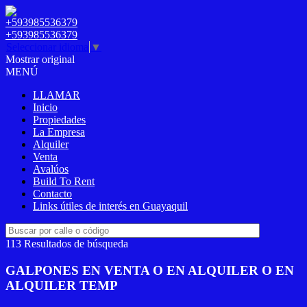
+593985536379
+593985536379
Seleccionar idioma
▼
Mostrar original
MENÚ
LLAMAR
Inicio
Propiedades
La Empresa
Alquiler
Venta
Avalúos
Build To Rent
Contacto
Links útiles de interés en Guayaquil
113 Resultados de búsqueda
GALPONES EN VENTA O EN ALQUILER O EN
ALQUILER TEMP