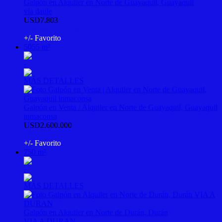
Galpón en Alquiler en Norte de Guayaquil, Guayaquil
via daule
USD7.803
2592983::PSV-M-145194355
+/- Favorito
5055 m²
-
MÁS DETALLES
Galpón en Venta / Alquiler en Norte de Guayaquil, Guayaquil
inmaconsa
USD2.600.000
4831225::PSV-M-145194560
+/- Favorito
750 m²
-
MÁS DETALLES
Galpón en Alquiler en Norte de Durán, Durán
VIA A DURAN