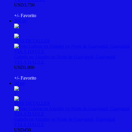
USD3.750
PSV-M-54897726
+/- Favorito
300 m²
2
MÁS DETALLES
Galpón en Alquiler en Norte de Guayaquil, Guayaquil
VIA A DAULE
USD1.800
PSV-M-54723119
+/- Favorito
50 m²
1
MÁS DETALLES
Galpón en Alquiler en Norte de Guayaquil, Guayaquil
VIA A DAULE
USD450