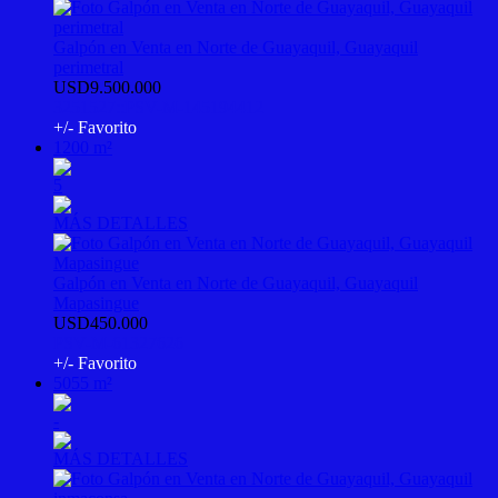
Galpón en Venta en Norte de Guayaquil, Guayaquil
perimetral
USD9.500.000
3251527::PSV-M-145194412
+/- Favorito
1200 m²
5
MÁS DETALLES
Galpón en Venta en Norte de Guayaquil, Guayaquil
Mapasingue
USD450.000
PSV-M-61327626
+/- Favorito
5055 m²
-
MÁS DETALLES