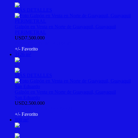
MÁS DETALLES
Galpón en Venta en Norte de Guayaquil, Guayaquil
PERIMETRAL
USD7.500.000
4194410::PSV-M-145194501
+/- Favorito
3126 m²
-
MÁS DETALLES
Galpón en Venta en Norte de Guayaquil, Guayaquil
San Eduardo
USD2.500.000
3803011::PSV-M-145194471
+/- Favorito
800 m²
-