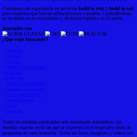
Contamos con experiencia en servicios
build to rent
y
build to suit
para empresas que buscan infraestructura a medida. CentralBodega
es su aliado en el crecimiento y eficiencia logística en Ecuador.
Asociados con
¿Qué estás buscando?
·
Terrenos
·
Oficinas
·
Locales
·
Edificios comerciales
·
Bodegas
·
Galpones
·
Terrenos comerciales
·
Terrenos industriales
·
Naves Industriales
·
Departamentos
·
Casas
·
Bauleras
Todas las medidas enunciadas son meramente orientativas, las
medidas exactas serán las que se expresen en el respectivo título de
propiedad de cada inmueble. Todas las fotos, imagenes y videos son