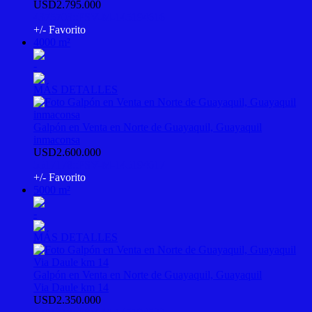
USD2.795.000
4375703::PSV-M-145194616
+/- Favorito
4000 m²
-
MÁS DETALLES
Galpón en Venta en Norte de Guayaquil, Guayaquil
inmaconsa
USD2.600.000
5517178::PSV-M-145194617
+/- Favorito
5000 m²
-
MÁS DETALLES
Galpón en Venta en Norte de Guayaquil, Guayaquil
Via Daule km 14
USD2.350.000