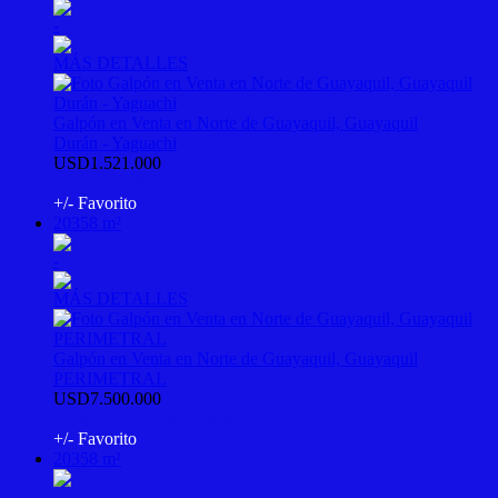
-
MÁS DETALLES
Galpón en Venta en Norte de Guayaquil, Guayaquil
Durán - Yaguachi
USD1.521.000
4375026::PSV-M-145194535
+/- Favorito
20358 m²
-
MÁS DETALLES
Galpón en Venta en Norte de Guayaquil, Guayaquil
PERIMETRAL
USD7.500.000
4194433::PSV-M-145194515
+/- Favorito
20358 m²
-