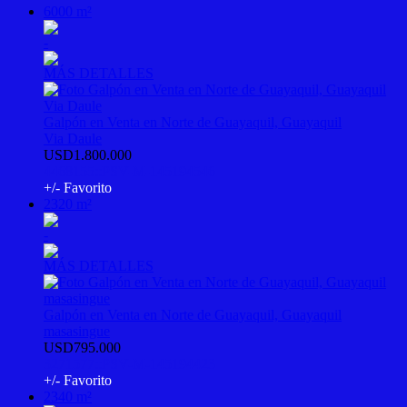
6000 m²
-
MÁS DETALLES
Galpón en Venta en Norte de Guayaquil, Guayaquil
Via Daule
USD1.800.000
4468155::PSV-M-145194546
+/- Favorito
2320 m²
-
MÁS DETALLES
Galpón en Venta en Norte de Guayaquil, Guayaquil
masasingue
USD795.000
3271577::PSV-M-145194423
+/- Favorito
2340 m²