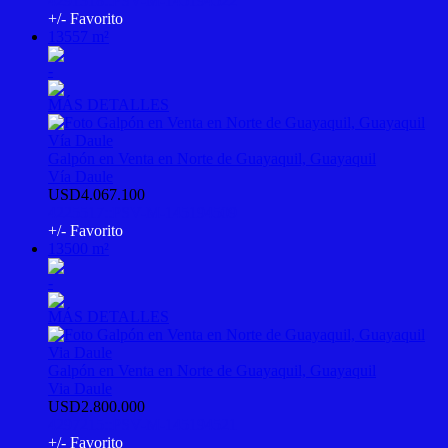
4291318::PSV-M-145194522
+/- Favorito
13557 m²
-
MÁS DETALLES
Galpón en Venta en Norte de Guayaquil, Guayaquil
Vía Daule
USD4.067.100
4225517::PSV-M-145194509
+/- Favorito
13500 m²
-
MÁS DETALLES
Galpón en Venta en Norte de Guayaquil, Guayaquil
Via Daule
USD2.800.000
4297215::PSV-M-145194521
+/- Favorito