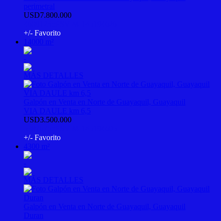
perimetral
USD7.800.000
4609123::PSV-M-145194626
+/- Favorito
14000 m²
-
MÁS DETALLES
Galpón en Venta en Norte de Guayaquil, Guayaquil
VIA DAULE km 6,5
USD3.500.000
5387676::PSV-M-145194605
+/- Favorito
4300 m²
-
MÁS DETALLES
Galpón en Venta en Norte de Guayaquil, Guayaquil
Duran