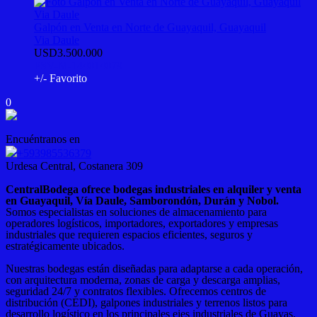
Galpón en Venta en Norte de Guayaquil, Guayaquil
Via Daule
USD3.500.000
PSV-M-144014079
+/- Favorito
0
Encuéntranos en
+593985536379
Urdesa Central, Costanera 309
CentralBodega ofrece bodegas industriales en alquiler y venta
en Guayaquil, Vía Daule, Samborondón, Durán y Nobol.
Somos especialistas en soluciones de almacenamiento para
operadores logísticos, importadores, exportadores y empresas
industriales que requieren espacios eficientes, seguros y
estratégicamente ubicados.
Nuestras bodegas están diseñadas para adaptarse a cada operación,
con arquitectura moderna, zonas de carga y descarga amplias,
seguridad 24/7 y contratos flexibles. Ofrecemos centros de
distribución (CEDI), galpones industriales y terrenos listos para
desarrollo logístico en los principales ejes industriales de Guayas.