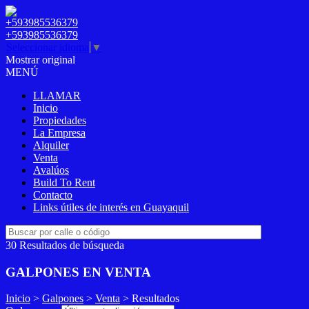
+593985536379
+593985536379
Seleccionar idioma
▼
Mostrar original
MENÚ
LLAMAR
Inicio
Propiedades
La Empresa
Alquiler
Venta
Avalúos
Build To Rent
Contacto
Links útiles de interés en Guayaquil
30 Resultados de búsqueda
GALPONES EN VENTA
Inicio
>
Galpones
>
Venta
> Resultados