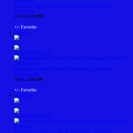
Galpón en Venta en Norte de Guayaquil, Guayaquil
inmaconsa
USD2.600.000
4831225::PSV-M-145194560
+/- Favorito
3126 m²
-
MÁS DETALLES
Galpón en Venta en Norte de Guayaquil, Guayaquil
San Eduardo
USD1.500.000
6178801::PSV-M-145194648
+/- Favorito
20358 m²
-
MÁS DETALLES
Galpón en Venta en Norte de Guayaquil, Guayaquil