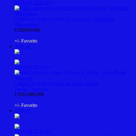
MÁS DETALLES
Galpón en Venta en Norte de Guayaquil, Guayaquil
Mapasingue
USD650.000
3759297::PSV-M-145194472
+/- Favorito
3000 m²
-
MÁS DETALLES
Galpón en Venta en Norte de Durán, Durán
Durán - Yaguachi
USD2.000.000
4375166::PSV-M-145194759
+/- Favorito
4200 m²
-
MÁS DETALLES