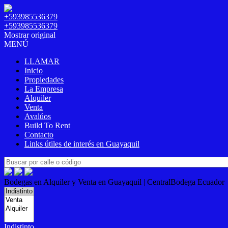
+593985536379
+593985536379
Mostrar original
MENÚ
LLAMAR
Inicio
Propiedades
La Empresa
Alquiler
Venta
Avalúos
Build To Rent
Contacto
Links útiles de interés en Guayaquil
Bodegas en Alquiler y Venta en Guayaquil | CentralBodega Ecuador
Indistinto