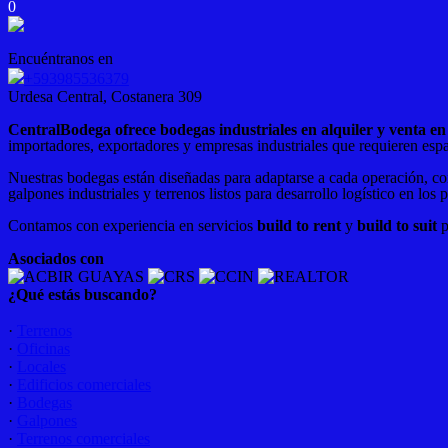
0
Encuéntranos en
+593985536379
Urdesa Central, Costanera 309
CentralBodega ofrece bodegas industriales en alquiler y venta 
importadores, exportadores y empresas industriales que requieren espa
Nuestras bodegas están diseñadas para adaptarse a cada operación, co
galpones industriales y terrenos listos para desarrollo logístico en los 
Contamos con experiencia en servicios
build to rent
y
build to suit
p
Asociados con
¿Qué estás buscando?
·
Terrenos
·
Oficinas
·
Locales
·
Edificios comerciales
·
Bodegas
·
Galpones
·
Terrenos comerciales