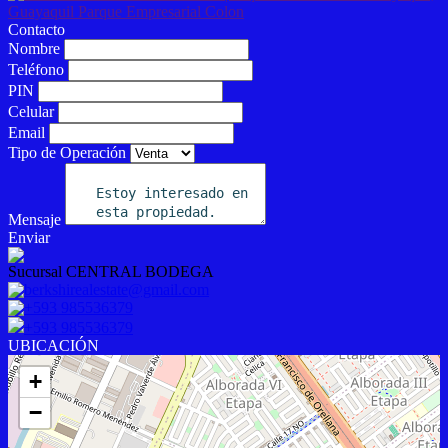
Contacto
Nombre
Teléfono
PIN
Celular
Email
Tipo de Operación
Mensaje
Enviar
Sucursal CENTRAL BODEGA
berkshirealestate@gmail.com
+593 985536379
+593 985536379
UBICACIÓN
+
−