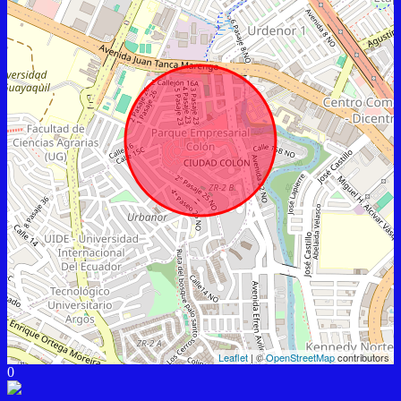
Leaflet
| ©
OpenStreetMap
contributors
0