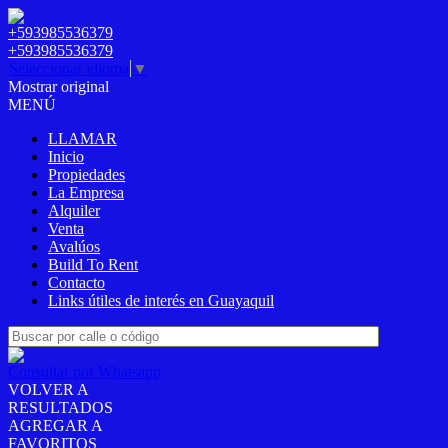
+593985536379
+593985536379
Seleccionar idioma
▼
Mostrar original
MENÚ
LLAMAR
Inicio
Propiedades
La Empresa
Alquiler
Venta
Avalúos
Build To Rent
Contacto
Links útiles de interés en Guayaquil
Consultar por Whatsapp
VOLVER A
RESULTADOS
AGREGAR A
FAVORITOS