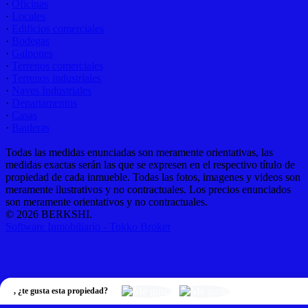
·
Oficinas
·
Locales
·
Edificios comerciales
·
Bodegas
·
Galpones
·
Terrenos comerciales
·
Terrenos industriales
·
Naves Industriales
·
Departamentos
·
Casas
·
Bauleras
Todas las medidas enunciadas son meramente orientativas, las
medidas exactas serán las que se expresen en el respectivo título de
propiedad de cada inmueble. Todas las fotos, imagenes y videos son
meramente ilustrativos y no contractuales. Los precios enunciados
son meramente orientativos y no contractuales.
© 2026 BERKSHI.
Software Inmobiliario - Tokko Broker
,
¿te gusta esta propiedad?